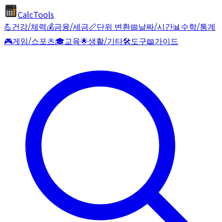
CalcTools
💪
건강/체력
💰
금융/세금
📏
단위 변환
📅
날짜/시간
📊
수학/통계
🎮
게임/스포츠
🎓
교육
🌟
생활/기타
🛠️
도구
📖
가이드