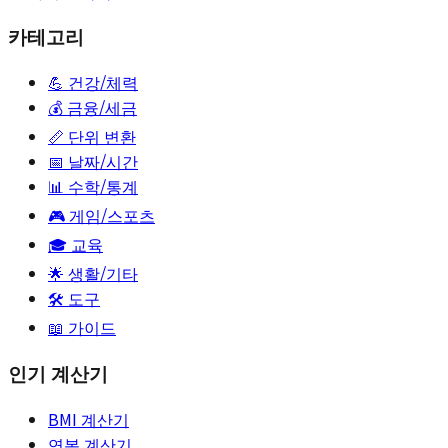
카테고리
💪
건강/체력
💰
금융/세금
📏
단위 변환
📅
날짜/시간
📊
수학/통계
🎮
게임/스포츠
🎓
교육
🌟
생활/기타
🛠️ 도구
📖 가이드
인기 계산기
BMI 계산기
연봉 계산기