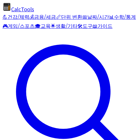
CalcTools
💪
건강/체력
💰
금융/세금
📏
단위 변환
📅
날짜/시간
📊
수학/통계
🎮
게임/스포츠
🎓
교육
🌟
생활/기타
🛠️
도구
📖
가이드