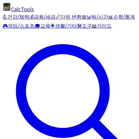
CalcTools
💪
건강/체력
💰
금융/세금
📏
단위 변환
📅
날짜/시간
📊
수학/통계
🎮
게임/스포츠
🎓
교육
🌟
생활/기타
🛠️
도구
📖
가이드