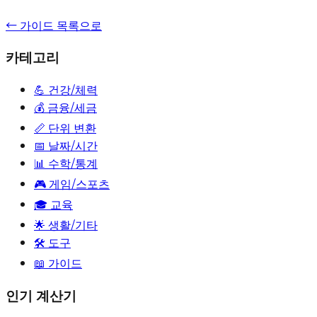
← 가이드 목록으로
카테고리
💪
건강/체력
💰
금융/세금
📏
단위 변환
📅
날짜/시간
📊
수학/통계
🎮
게임/스포츠
🎓
교육
🌟
생활/기타
🛠️ 도구
📖 가이드
인기 계산기