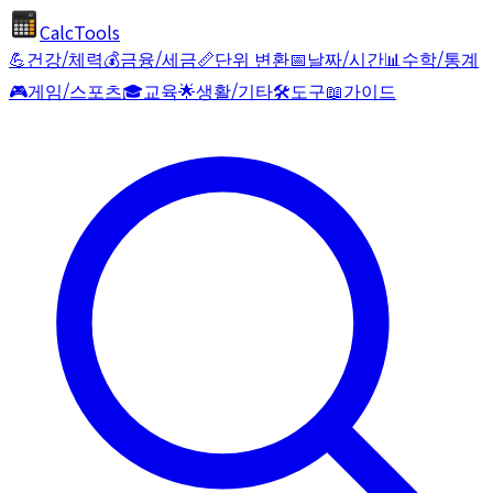
CalcTools
💪
건강/체력
💰
금융/세금
📏
단위 변환
📅
날짜/시간
📊
수학/통계
🎮
게임/스포츠
🎓
교육
🌟
생활/기타
🛠️
도구
📖
가이드