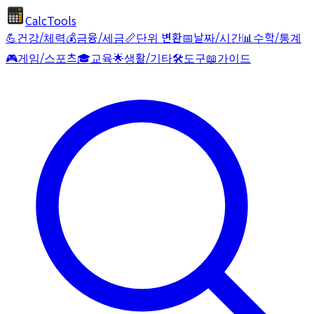
CalcTools
💪
건강/체력
💰
금융/세금
📏
단위 변환
📅
날짜/시간
📊
수학/통계
🎮
게임/스포츠
🎓
교육
🌟
생활/기타
🛠️
도구
📖
가이드