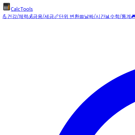
CalcTools
💪
건강/체력
💰
금융/세금
📏
단위 변환
📅
날짜/시간
📊
수학/통계
