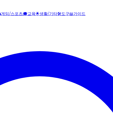

게임/스포츠
🎓
교육
🌟
생활/기타
🛠️
도구
📖
가이드