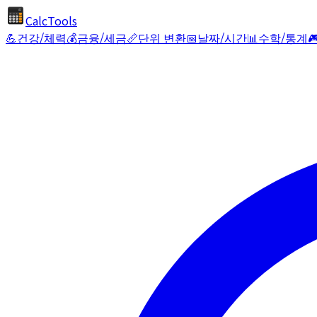
CalcTools
💪
건강/체력
💰
금융/세금
📏
단위 변환
📅
날짜/시간
📊
수학/통계
