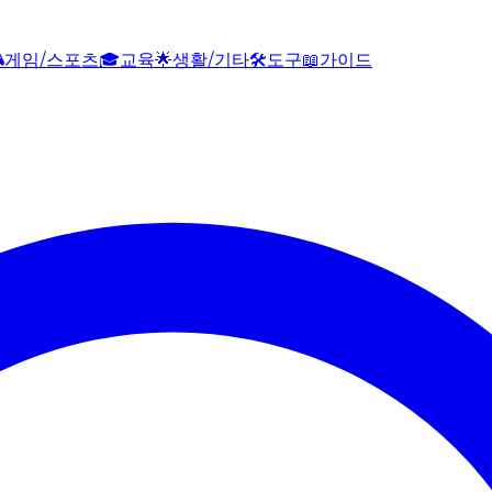

게임/스포츠
🎓
교육
🌟
생활/기타
🛠️
도구
📖
가이드