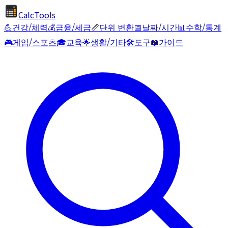
CalcTools
💪
건강/체력
💰
금융/세금
📏
단위 변환
📅
날짜/시간
📊
수학/통계
🎮
게임/스포츠
🎓
교육
🌟
생활/기타
🛠️
도구
📖
가이드