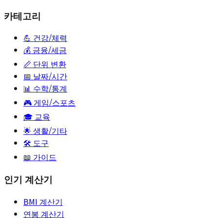
카테고리
💪
건강/체력
💰
금융/세금
📏
단위 변환
📅
날짜/시간
📊
수학/통계
🎮
게임/스포츠
🎓
교육
🌟
생활/기타
🛠️ 도구
📖 가이드
인기 계산기
BMI 계산기
연봉 계산기