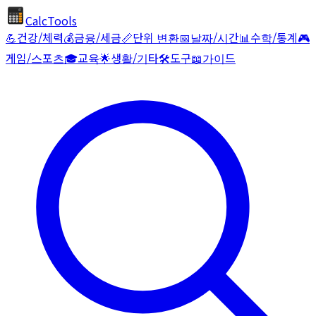
CalcTools
💪
건강/체력
💰
금융/세금
📏
단위 변환
📅
날짜/시간
📊
수학/통계
🎮
게임/스포츠
🎓
교육
🌟
생활/기타
🛠️
도구
📖
가이드