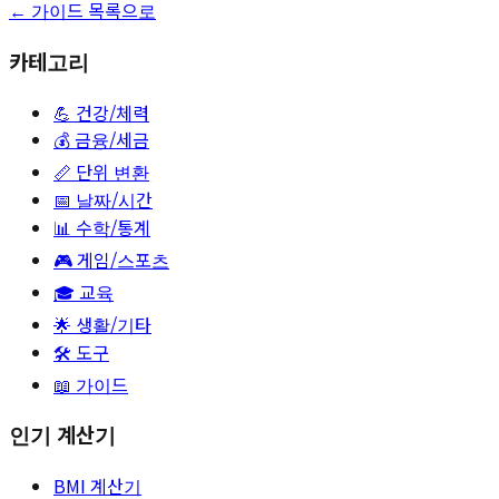
← 가이드 목록으로
카테고리
💪
건강/체력
💰
금융/세금
📏
단위 변환
📅
날짜/시간
📊
수학/통계
🎮
게임/스포츠
🎓
교육
🌟
생활/기타
🛠️ 도구
📖 가이드
인기 계산기
BMI 계산기