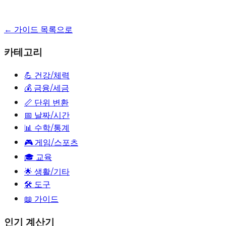
← 가이드 목록으로
카테고리
💪
건강/체력
💰
금융/세금
📏
단위 변환
📅
날짜/시간
📊
수학/통계
🎮
게임/스포츠
🎓
교육
🌟
생활/기타
🛠️ 도구
📖 가이드
인기 계산기