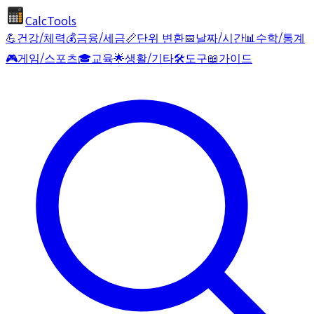
CalcTools
💪
건강/체력
💰
금융/세금
📏
단위 변환
📅
날짜/시간
📊
수학/통계
🎮
게임/스포츠
🎓
교육
🌟
생활/기타
🛠️
도구
📖
가이드