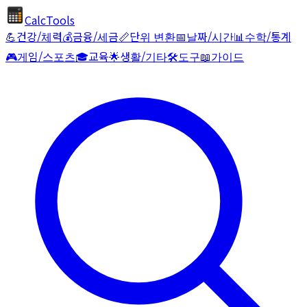
CalcTools
💪
건강/체력
💰
금융/세금
📏
단위 변환
📅
날짜/시간
📊
수학/통계
🎮
게임/스포츠
🎓
교육
🌟
생활/기타
🛠️
도구
📖
가이드