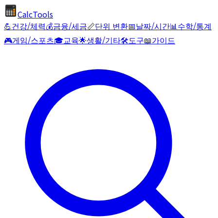
CalcTools
💪
건강/체력
💰
금융/세금
📏
단위 변환
📅
날짜/시간
📊
수학/통계
🎮
게임/스포츠
🎓
교육
🌟
생활/기타
🛠️
도구
📖
가이드