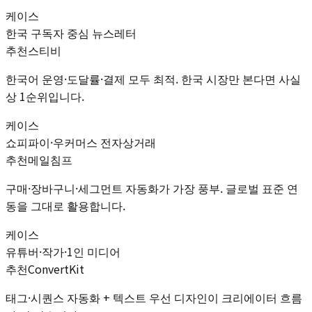
케이스
한국 구독자 중심 뉴스레터
추천
스티비
한국어 운영·도달률·결제 모두 최적. 한국 시장만 본다면 사실
상 1순위입니다.
케이스
쇼피파이·우커머스 전자상거래
추천
메일침프
구매·장바구니·세그먼트 자동화가 가장 풍부. 글로벌 표준 연
동을 그대로 활용합니다.
케이스
유튜버·작가·1인 미디어
추천
ConvertKit
태그·시퀀스 자동화 + 텍스트 우선 디자인이 크리에이터 흐름