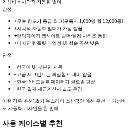
가성비 + 시각적 자동화 빌더
장점
+
무료 한도가 동급 최고(구독자 1,000명·월 12,000통)
+
시각적 자동화 빌더가 가장 깔끔
+
랜딩페이지·웹사이트 빌더·웰컴 시리즈 통합
+
디자인 템플릿 다양성·UI 학습 곡선 낮음
단점
−
한국어 UI 부분만 지원
−
고급 세그먼트는 메일침프 대비 얕음
−
한국 ISP 도달률 데이터가 글로벌 평균
−
한국 결제·세금계산서 별도 운영
이런 경우 추천:
초기 뉴스레터·소상공인·예산 우선 — 가성비
로 자동화·디자인을 한 번에
사용 케이스별 추천