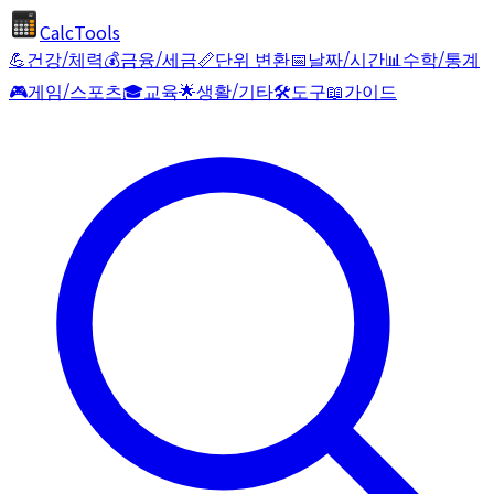
CalcTools
💪
건강/체력
💰
금융/세금
📏
단위 변환
📅
날짜/시간
📊
수학/통계
🎮
게임/스포츠
🎓
교육
🌟
생활/기타
🛠️
도구
📖
가이드