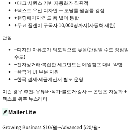
+
태그·시퀀스 기반 자동화가 직관적
+
텍스트 우선 디자인 — 도달률·열람률 강점
+
랜딩페이지·리드 폼 빌더 통합
+
무료 플랜이 구독자 10,000명까지(자동화 제한)
단점
−
디자인 자유도가 의도적으로 낮음(단점일 수도 장점일
수도)
−
전자상거래·복잡한 세그먼트는 메일침프 대비 약함
−
한국어 UI 부분 지원
−
한국 결제·세금계산서 별도 운영
이런 경우 추천:
유튜버·작가·블로거·강사 — 콘텐츠 자동화 +
텍스트 위주 뉴스레터
🪶
MailerLite
Growing Business $10/월~·Advanced $20/월~