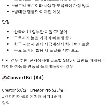
+
글로벌 표준이라 사용자·도움말이 가장 많음
+
방대한 템플릿·디자인 에셋
단점
−
한국어 UI 일부만 지원·CS 영어
−
구독자가 늘면 가격이 빠르게 증가
−
한국 사업자 결제·세금계산서 처리 번거로움
−
무료 도메인 발송 시 도달률 저하 보고
이런 경우 추천:
전자상거래·글로벌 SaaS·세그먼트 마케팅 —
데이터·자동화·연동을 풀로 활용하는 경우
✍️
ConvertKit (Kit)
Creator $9/월~·Creator Pro $25/월~
1인 미디어·크리에이터·작가 1순위
장점