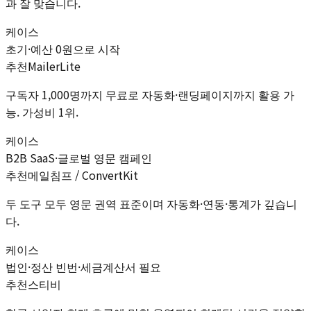
과 잘 맞습니다.
케이스
초기·예산 0원으로 시작
추천
MailerLite
구독자 1,000명까지 무료로 자동화·랜딩페이지까지 활용 가
능. 가성비 1위.
케이스
B2B SaaS·글로벌 영문 캠페인
추천
메일침프 / ConvertKit
두 도구 모두 영문 권역 표준이며 자동화·연동·통계가 깊습니
다.
케이스
법인·정산 빈번·세금계산서 필요
추천
스티비