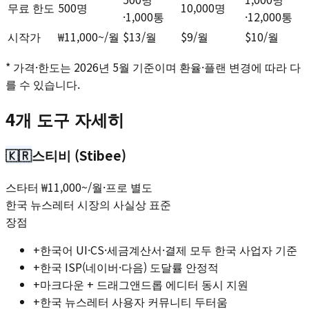
무료 한도
500명
10,000명
·1,000통
·12,000통
시작가
₩11,000~/월
$13/월
$9/월
$10/월
* 가격·한도는 2026년 5월 기준이며 환율·플랜 변경에 따라 다
를 수 있습니다.
4개 도구 자세히
🇰🇷
스티비 (Stibee)
스타터 ₩11,000~/월·프로 별도
한국 뉴스레터 시장의 사실상 표준
장점
+
한국어 UI·CS·세금계산서·결제 모두 한국 사업자 기준
+
한국 ISP(네이버·다음) 도달률 안정적
+
마크다운 + 드래그앤드롭 에디터 동시 지원
+
한국 뉴스레터 사용자 커뮤니티 두터움