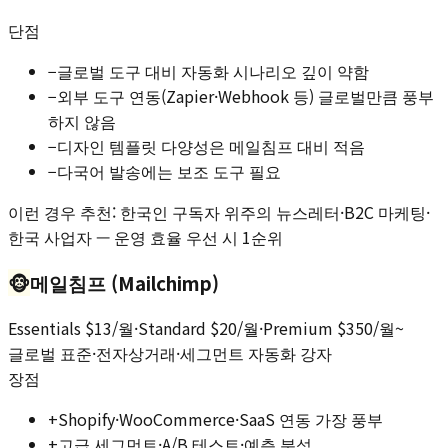
단점
−
글로벌 도구 대비 자동화 시나리오 깊이 약함
−
외부 도구 연동(Zapier·Webhook 등) 글로벌만큼 풍부
하지 않음
−
디자인 템플릿 다양성은 메일침프 대비 적음
−
다국어 발송에는 보조 도구 필요
이런 경우 추천:
한국인 구독자 위주의 뉴스레터·B2C 마케팅·
한국 사업자 — 운영 효율 우선 시 1순위
🐵
메일침프 (Mailchimp)
Essentials $13/월·Standard $20/월·Premium $350/월~
글로벌 표준·전자상거래·세그먼트 자동화 강자
장점
+
Shopify·WooCommerce·SaaS 연동 가장 풍부
+
고급 세그먼트·A/B 테스트·예측 분석