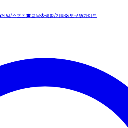

게임/스포츠
🎓
교육
🌟
생활/기타
🛠️
도구
📖
가이드