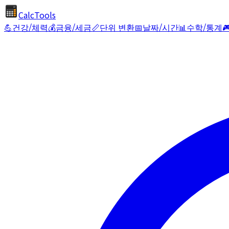
CalcTools
💪
건강/체력
💰
금융/세금
📏
단위 변환
📅
날짜/시간
📊
수학/통계
