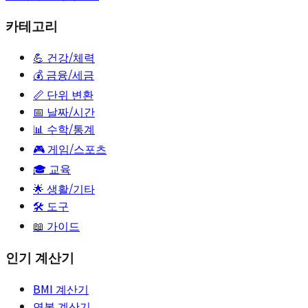
카테고리
💪
건강/체력
💰
금융/세금
📏
단위 변환
📅
날짜/시간
📊
수학/통계
🎮
게임/스포츠
🎓
교육
🌟
생활/기타
🛠️ 도구
📖 가이드
인기 계산기
BMI 계산기
연봉 계산기