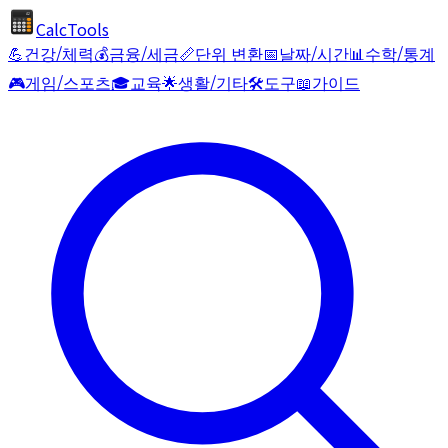
CalcTools
💪
건강/체력
💰
금융/세금
📏
단위 변환
📅
날짜/시간
📊
수학/통계
🎮
게임/스포츠
🎓
교육
🌟
생활/기타
🛠️
도구
📖
가이드