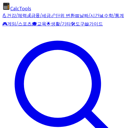
CalcTools
💪
건강/체력
💰
금융/세금
📏
단위 변환
📅
날짜/시간
📊
수학/통계
🎮
게임/스포츠
🎓
교육
🌟
생활/기타
🛠️
도구
📖
가이드