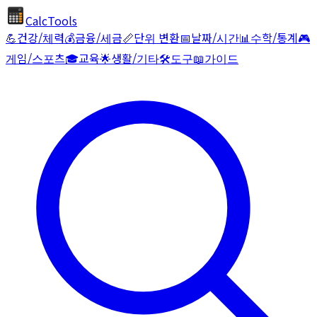
CalcTools
💪
건강/체력
💰
금융/세금
📏
단위 변환
📅
날짜/시간
📊
수학/통계
🎮
게임/스포츠
🎓
교육
🌟
생활/기타
🛠️
도구
📖
가이드