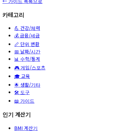
← 가이드 목록으로
카테고리
💪
건강/체력
💰
금융/세금
📏
단위 변환
📅
날짜/시간
📊
수학/통계
🎮
게임/스포츠
🎓
교육
🌟
생활/기타
🛠️ 도구
📖 가이드
인기 계산기
BMI 계산기