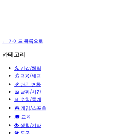
← 가이드 목록으로
카테고리
💪
건강/체력
💰
금융/세금
📏
단위 변환
📅
날짜/시간
📊
수학/통계
🎮
게임/스포츠
🎓
교육
🌟
생활/기타
🛠️ 도구