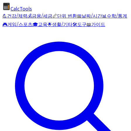
CalcTools
💪
건강/체력
💰
금융/세금
📏
단위 변환
📅
날짜/시간
📊
수학/통계
🎮
게임/스포츠
🎓
교육
🌟
생활/기타
🛠️
도구
📖
가이드