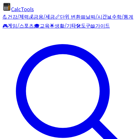
CalcTools
💪
건강/체력
💰
금융/세금
📏
단위 변환
📅
날짜/시간
📊
수학/통계
🎮
게임/스포츠
🎓
교육
🌟
생활/기타
🛠️
도구
📖
가이드